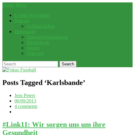
Home
Menu
E-Mail Newsletter
Podcast
Collinas Erben
Impressum
Datenschutzerklärung
Medienwelt
Archiv
Über uns
Posts Tagged ‘
Karlsbande
’
Jens Peters
06/09/2013
4 comments
#Link11: Wir sorgen uns um ihre
Gesundheit