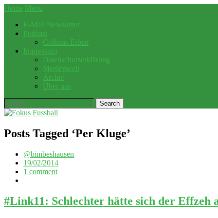
Home
Menu
E-Mail Newsletter
Podcast
Collinas Erben
Impressum
Datenschutzerklärung
Medienwelt
Archiv
Über uns
Posts Tagged ‘
Per Kluge
’
@bimbeshausen
19/02/2014
1 comment
#Link11: Schlechter hätte sich der Effzeh 