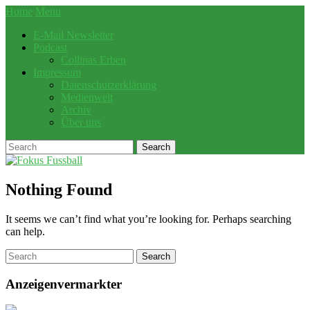
Home
Menu
E-Mail Newsletter
Podcast
Collinas Erben
Impressum
Datenschutzerklärung
Medienwelt
Archiv
Über uns
Nothing Found
It seems we can’t find what you’re looking for. Perhaps searching
can help.
Anzeigenvermarkter