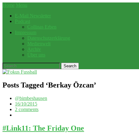
Home
Menu
E-Mail Newsletter
Podcast
Collinas Erben
Impressum
Datenschutzerklärung
Medienwelt
Archiv
Über uns
Posts Tagged ‘
Berkay Özcan
’
@bimbeshausen
16/10/2015
2 comments
#Link11: The Friday One