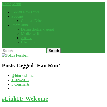
Home
Menu
E-Mail Newsletter
Podcast
Collinas Erben
Impressum
Datenschutzerklärung
Medienwelt
Archiv
Über uns
Posts Tagged ‘
Fan Run
’
@bimbeshausen
17/09/2015
3 comments
#Link11: Welcome